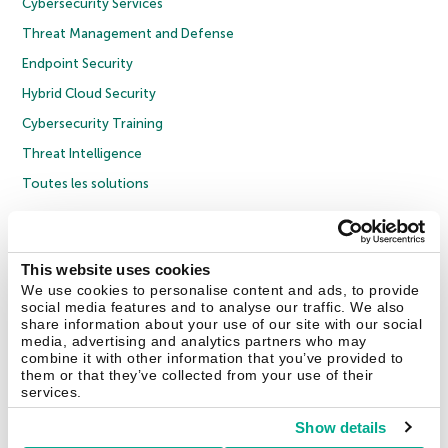
Cybersecurity Services
Threat Management and Defense
Endpoint Security
Hybrid Cloud Security
Cybersecurity Training
Threat Intelligence
Toutes les solutions
© 2026 AO Kaspersky Lab. Tous droits réservés.
Politique de confidentialité
Politique anticorruption
Contrat de licence grand public
This website uses cookies
Contrat de licence entreprises
Cookies
We use cookies to personalise content and ads, to provide
social media features and to analyse our traffic. We also
share information about your use of our site with our social
Nous contacter
À propos
Partenaires
Blog
Communiqués de presse
media, advertising and analytics partners who may
combine it with other information that you’ve provided to
them or that they’ve collected from your use of their
Securelist
Eugene Personal Blog
Encyclopédie de Kaspersky
services.
Show details