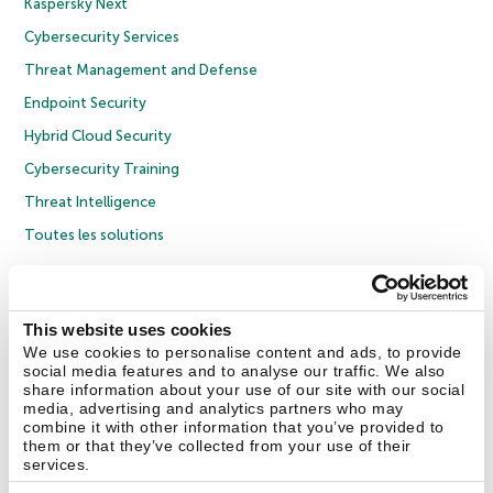
Kaspersky Next
Cybersecurity Services
Threat Management and Defense
Endpoint Security
Hybrid Cloud Security
Cybersecurity Training
Threat Intelligence
Toutes les solutions
© 2026 AO Kaspersky Lab. Tous droits réservés.
Politique de confidentialité
Politique anticorruption
Contrat de licence grand public
This website uses cookies
Contrat de licence entreprises
Cookies
We use cookies to personalise content and ads, to provide
social media features and to analyse our traffic. We also
share information about your use of our site with our social
Nous contacter
À propos
Partenaires
Blog
Communiqués de presse
media, advertising and analytics partners who may
combine it with other information that you’ve provided to
them or that they’ve collected from your use of their
Securelist
Eugene Personal Blog
Encyclopédie de Kaspersky
services.