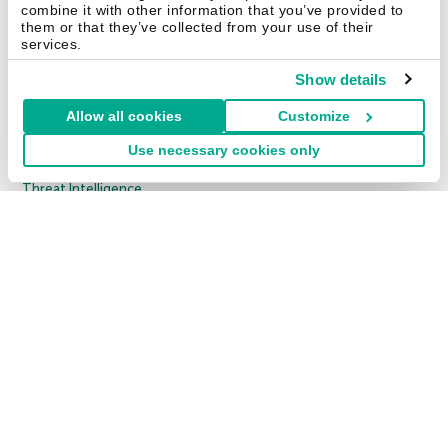
Kaspersky Next
combine it with other information that you’ve provided to
them or that they’ve collected from your use of their
Cybersecurity Services
services.
Threat Management and Defense
Show details
Endpoint Security
Allow all cookies
Customize
Hybrid Cloud Security
Use necessary cookies only
Cybersecurity Training
Threat Intelligence
Toutes les solutions
© 2026 AO Kaspersky Lab. Tous droits réservés.
Politique de confidentialité
Politique anticorruption
Contrat de licence grand public
Contrat de licence entreprises
Cookies
Nous contacter
À propos
Partenaires
Blog
Communiqués de presse
Securelist
Eugene Personal Blog
Encyclopédie de Kaspersky