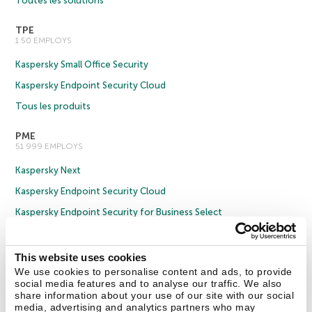
Toutes les solutions
TPE
1 50 EMPLOYS
Kaspersky Small Office Security
Kaspersky Endpoint Security Cloud
Tous les produits
PME
51 999 EMPLOYS
Kaspersky Next
Kaspersky Endpoint Security Cloud
Kaspersky Endpoint Security for Business Select
Kaspersky Endpoint Security for Business Advanced
Tous les produits
This website uses cookies
We use cookies to personalise content and ads, to provide
Grande entreprise
social media features and to analyse our traffic. We also
1 000 EMPLOYS ET
share information about your use of our site with our social
media, advertising and analytics partners who may