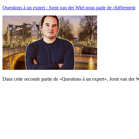
Questions à un expert : Jornt van der Wiel nous parle de chiffrement
Dans cette seconde partie de «Questions à un expert», Jornt van der Wi