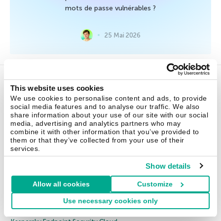
mots de passe vulnérables ?
25 Mai 2026
This website uses cookies
Solutions pour les particuliers
We use cookies to personalise content and ads, to provide
social media features and to analyse our traffic. We also
share information about your use of our site with our social
Kaspersky Standard
media, advertising and analytics partners who may
combine it with other information that you’ve provided to
Kaspersky Plus
them or that they’ve collected from your use of their
Kaspersky Premium
services.
Toutes les solutions
Show details
TPE
Allow all cookies
Customize
1 50 EMPLOYS
Use necessary cookies only
Kaspersky Small Office Security