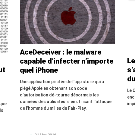
AceDeceiver : le malware
Le
capable d’infecter n’importe
ut
s’
quel iPhone
du
Une application piratée de l’app store qui a
piégé Apple en obtenant son code
Le 
d’autorisation dé-tourne désormais les
enc
données des utilisateurs en utilisant l’attaque
ique
imp
de l’homme du milieu du Fair-Play.
ls
31 Mar 2016