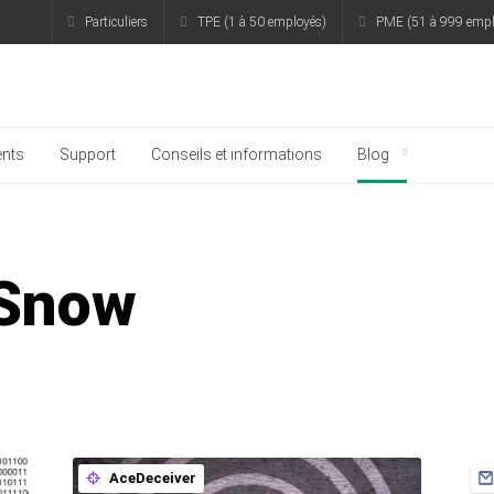
Particuliers
TPE (1 à 50 employés)
PME (51 à 999 empl
rsky
nts
Support
Conseils et informations
Blog
Snow
AceDeceiver