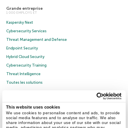
Grande entreprise
1 000 EMPLOYS ET
Kaspersky Next
Cybersecurity Services
Threat Management and Defense
Endpoint Security
Hybrid Cloud Security
Cybersecurity Training
Threat Intelligence
Toutes les solutions
© 2026 AO Kaspersky Lab. Tous droits réservés.
Politique de confidentialité
Politique anticorruption
Contrat de licence grand public
This website uses cookies
Contrat de licence entreprises
Cookies
We use cookies to personalise content and ads, to provide
social media features and to analyse our traffic. We also
share information about your use of our site with our social
Nous contacter
À propos
Partenaires
Blog
Communiqués de presse
media, advertising and analytics partners who may