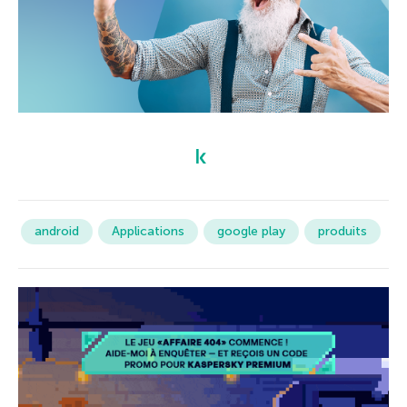
android
Applications
google play
produits