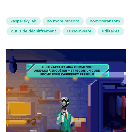
kaspersky lab
no more ransom
nomoreransom
outils de déchiffrement
ransomware
utilitaires