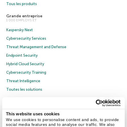
Tous les produits
Grande entreprise
1 000 EMPLOYS ET
Kaspersky Next
Cybersecurity Services
Threat Management and Defense
Endpoint Security
Hybrid Cloud Security
Cybersecurity Training
Threat Intelligence
Toutes les solutions
© 2026 AO Kaspersky Lab. Tous droits réservés.
Politique de confidentialité
Politique anticorruption
Contrat de licence grand public
This website uses cookies
Contrat de licence entreprises
Cookies
We use cookies to personalise content and ads, to provide
social media features and to analyse our traffic. We also