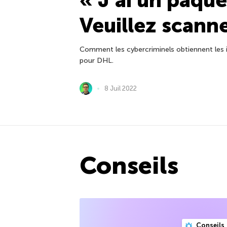
« J’ai un paque
Veuillez scann
Comment les cybercriminels obtiennent les i
pour DHL.
8 Juil 2022
Conseils
Conseils