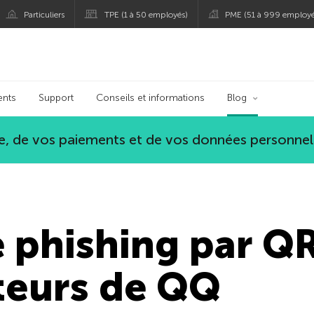
Particuliers
TPE (1 à 50 employés)
PME (51 à 999 employé
persky
ents
Support
Conseils et informations
Blog
, de vos paiements et de vos données personnel
 phishing par QR
ateurs de QQ