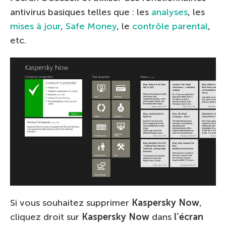
antivirus basiques telles que : les
analyses
, les
mises à jour
,
Safe Money
, le
contrôle parental
,
etc.
Si vous souhaitez supprimer
Kaspersky Now
,
cliquez droit sur
Kaspersky Now
dans
l’écran