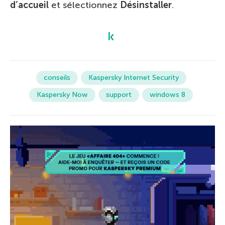
d’accueil
et sélectionnez
Désinstaller
.
conseils
Kaspersky Internet Security
Kaspersky Now
support
windows 8