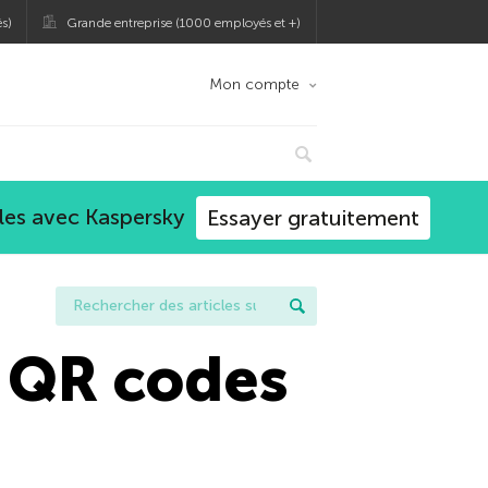
s)
Grande entreprise (1000 employés et +)
Mon compte
les avec Kaspersky
Essayer gratuitement
s QR codes