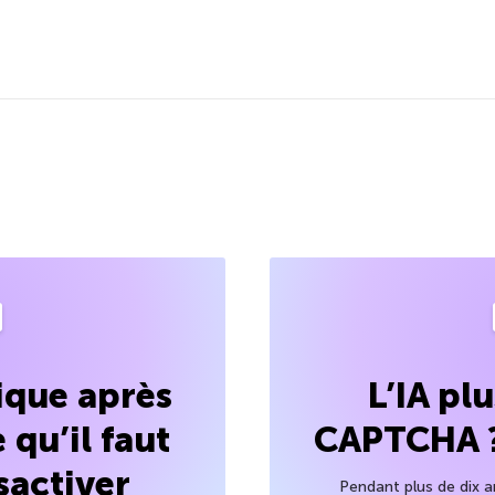
que après
L’IA pl
 qu’il faut
CAPTCHA ? 
ésactiver
Pendant plus de dix a