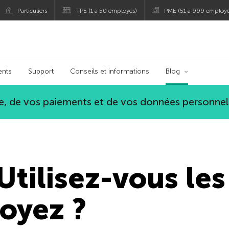
Particuliers
TPE (1 à 50 employés)
PME (51 à 999 employé
persky
ents
Support
Conseils et informations
Blog
, de vos paiements et de vos données personnel
Utilisez-vous le
oyez ?