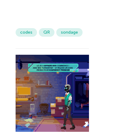
codes
QR
sondage