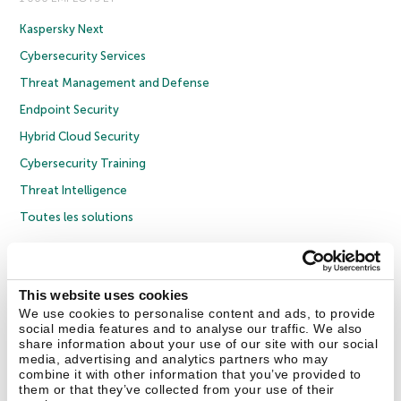
Kaspersky Next
Cybersecurity Services
Threat Management and Defense
Endpoint Security
Hybrid Cloud Security
Cybersecurity Training
Threat Intelligence
Toutes les solutions
© 2026 AO Kaspersky Lab. Tous droits réservés.
Politique de confidentialité
Politique anticorruption
Contrat de licence grand public
This website uses cookies
Contrat de licence entreprises
Cookies
We use cookies to personalise content and ads, to provide
social media features and to analyse our traffic. We also
share information about your use of our site with our social
Nous contacter
À propos
Partenaires
Blog
Communiqués de presse
media, advertising and analytics partners who may
combine it with other information that you’ve provided to
them or that they’ve collected from your use of their
Securelist
Eugene Personal Blog
Encyclopédie de Kaspersky