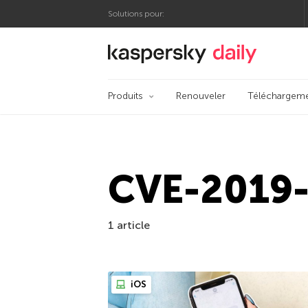
Solutions pour:
Blog officiel de Kas
Produits
Renouveler
Téléchargem
CVE-2019
1 article
iOS