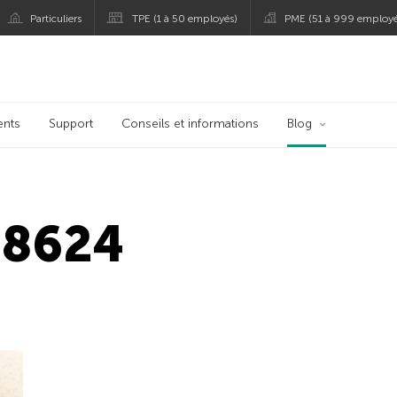
Particuliers
TPE (1 à 50 employés)
PME (51 à 999 employé
persky
ents
Support
Conseils et informations
Blog
-8624