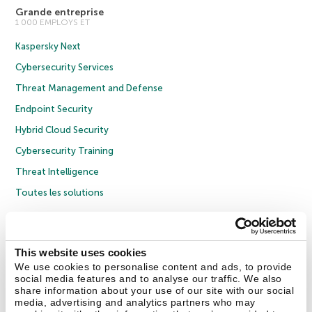
Grande entreprise
1 000 EMPLOYS ET
Kaspersky Next
Cybersecurity Services
Threat Management and Defense
Endpoint Security
Hybrid Cloud Security
Cybersecurity Training
Threat Intelligence
Toutes les solutions
© 2026 AO Kaspersky Lab. Tous droits réservés.
Politique de confidentialité
Politique anticorruption
Contrat de licence grand public
This website uses cookies
Contrat de licence entreprises
Cookies
We use cookies to personalise content and ads, to provide
social media features and to analyse our traffic. We also
share information about your use of our site with our social
Nous contacter
À propos
Partenaires
Blog
Communiqués de presse
media, advertising and analytics partners who may