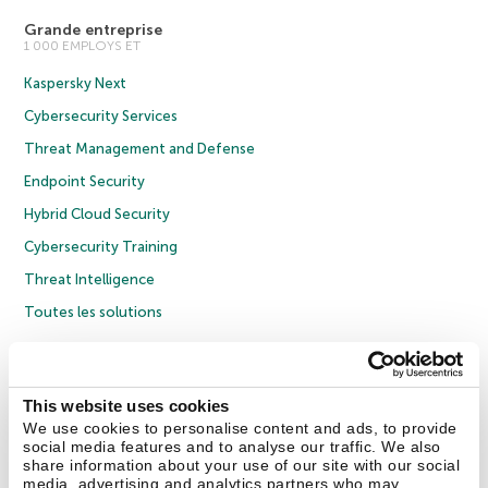
Grande entreprise
1 000 EMPLOYS ET
Kaspersky Next
Cybersecurity Services
Threat Management and Defense
Endpoint Security
Hybrid Cloud Security
Cybersecurity Training
Threat Intelligence
Toutes les solutions
© 2026 AO Kaspersky Lab. Tous droits réservés.
Politique de confidentialité
Politique anticorruption
Contrat de licence grand public
This website uses cookies
Contrat de licence entreprises
Cookies
We use cookies to personalise content and ads, to provide
social media features and to analyse our traffic. We also
share information about your use of our site with our social
Nous contacter
À propos
Partenaires
Blog
Communiqués de presse
media, advertising and analytics partners who may