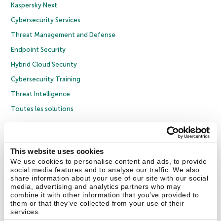
Kaspersky Next
Cybersecurity Services
Threat Management and Defense
Endpoint Security
Hybrid Cloud Security
Cybersecurity Training
Threat Intelligence
Toutes les solutions
© 2026 AO Kaspersky Lab. Tous droits réservés.
Politique de confidentialité
Politique anticorruption
Contrat de licence grand public
This website uses cookies
Contrat de licence entreprises
Cookies
We use cookies to personalise content and ads, to provide
social media features and to analyse our traffic. We also
share information about your use of our site with our social
Nous contacter
À propos
Partenaires
Blog
Communiqués de presse
media, advertising and analytics partners who may
combine it with other information that you’ve provided to
them or that they’ve collected from your use of their
Securelist
Eugene Personal Blog
Encyclopédie de Kaspersky
services.