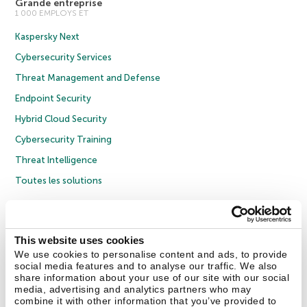
Grande entreprise
1 000 EMPLOYS ET
Kaspersky Next
Cybersecurity Services
Threat Management and Defense
Endpoint Security
Hybrid Cloud Security
Cybersecurity Training
Threat Intelligence
Toutes les solutions
© 2026 AO Kaspersky Lab. Tous droits réservés.
Politique de confidentialité
Politique anticorruption
Contrat de licence grand public
This website uses cookies
Contrat de licence entreprises
Cookies
We use cookies to personalise content and ads, to provide
social media features and to analyse our traffic. We also
share information about your use of our site with our social
Nous contacter
À propos
Partenaires
Blog
Communiqués de presse
media, advertising and analytics partners who may
combine it with other information that you’ve provided to