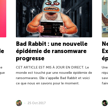
Bad Rabbit : une nouvelle
Ne
de
épidémie de ransomware
Ex
progresse
é
se
CET ARTICLE EST MIS À JOUR EN DIRECT. Le
Une
ique
monde est touché par une nouvelle épidémie de
rép
ransomwares. Elle s’appelle Bad Rabbit et voici
sav
ce que nous en savons pour le moment.
fai
25 Oct 2017