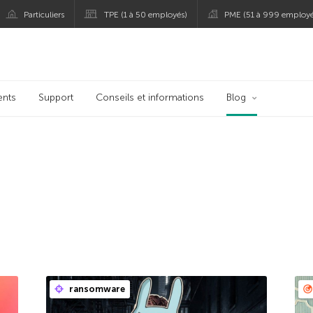
Particuliers
TPE (1 à 50 employés)
PME (51 à 999 employé
persky
ents
Support
Conseils et informations
Blog
ransomware