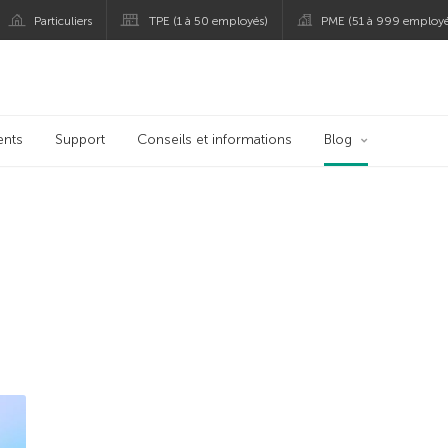
Particuliers
TPE (1 à 50 employés)
PME (51 à 999 employé
persky
ents
Support
Conseils et informations
Blog