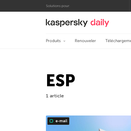
Solutions pour:
Blog officiel de Kas
Produits
Renouveler
Téléchargem
ESP
1 article
e-mail