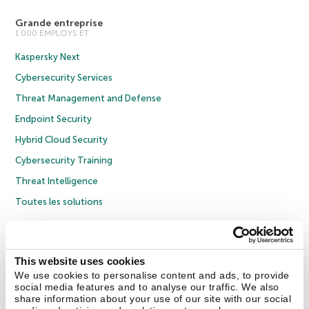
Grande entreprise
1 000 EMPLOYS ET
Kaspersky Next
Cybersecurity Services
Threat Management and Defense
Endpoint Security
Hybrid Cloud Security
Cybersecurity Training
Threat Intelligence
Toutes les solutions
© 2026 AO Kaspersky Lab. Tous droits réservés.
Politique de confidentialité
Politique anticorruption
Contrat de licence grand public
This website uses cookies
Contrat de licence entreprises
Cookies
We use cookies to personalise content and ads, to provide
social media features and to analyse our traffic. We also
share information about your use of our site with our social
Nous contacter
À propos
Partenaires
Blog
Communiqués de presse