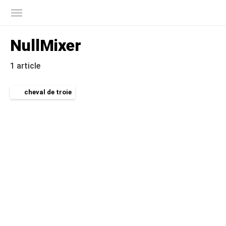
Blog officiel de Kaspersky
NullMixer
1 article
cheval de troie