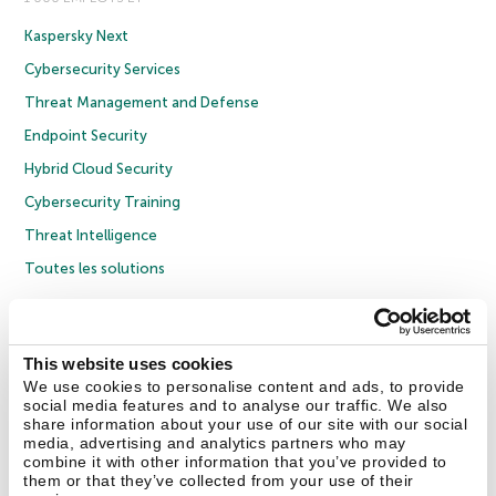
Kaspersky Next
Cybersecurity Services
Threat Management and Defense
Endpoint Security
Hybrid Cloud Security
Cybersecurity Training
Threat Intelligence
Toutes les solutions
© 2026 AO Kaspersky Lab. Tous droits réservés.
Politique de confidentialité
Politique anticorruption
Contrat de licence grand public
This website uses cookies
Contrat de licence entreprises
Cookies
We use cookies to personalise content and ads, to provide
social media features and to analyse our traffic. We also
share information about your use of our site with our social
Nous contacter
À propos
Partenaires
Blog
Communiqués de presse
media, advertising and analytics partners who may
combine it with other information that you’ve provided to
them or that they’ve collected from your use of their
Securelist
Eugene Personal Blog
Encyclopédie de Kaspersky