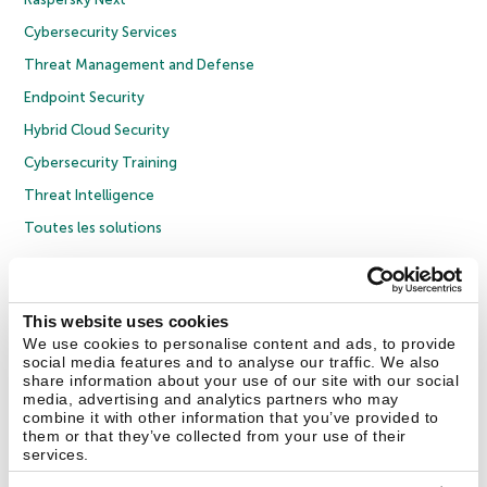
Cybersecurity Services
Threat Management and Defense
Endpoint Security
Hybrid Cloud Security
Cybersecurity Training
Threat Intelligence
Toutes les solutions
© 2026 AO Kaspersky Lab. Tous droits réservés.
Politique de confidentialité
Politique anticorruption
Contrat de licence grand public
This website uses cookies
Contrat de licence entreprises
Cookies
We use cookies to personalise content and ads, to provide
social media features and to analyse our traffic. We also
share information about your use of our site with our social
Nous contacter
À propos
Partenaires
Blog
Communiqués de presse
media, advertising and analytics partners who may
combine it with other information that you’ve provided to
them or that they’ve collected from your use of their
Securelist
Eugene Personal Blog
Encyclopédie de Kaspersky
services.