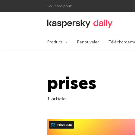
Solutions pour:
Blog officiel de Kas
Produits
Renouveler
Téléchargem
prises
1 article
réseaux