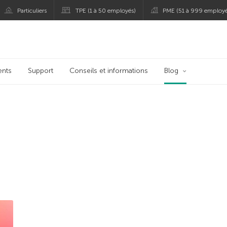
Particuliers
TPE (1 à 50 employés)
PME (51 à 999 employé
persky
ents
Support
Conseils et informations
Blog