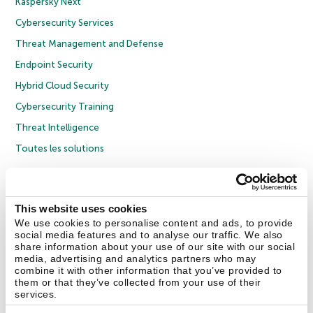
Kaspersky Next
Cybersecurity Services
Threat Management and Defense
Endpoint Security
Hybrid Cloud Security
Cybersecurity Training
Threat Intelligence
Toutes les solutions
© 2026 AO Kaspersky Lab. Tous droits réservés.
Politique de confidentialité
Politique anticorruption
Contrat de licence grand public
This website uses cookies
Contrat de licence entreprises
Cookies
We use cookies to personalise content and ads, to provide
social media features and to analyse our traffic. We also
share information about your use of our site with our social
Nous contacter
À propos
Partenaires
Blog
Communiqués de presse
media, advertising and analytics partners who may
combine it with other information that you’ve provided to
them or that they’ve collected from your use of their
Securelist
Eugene Personal Blog
Encyclopédie de Kaspersky
services.