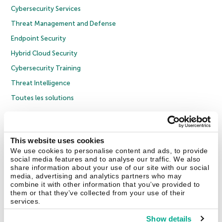
Cybersecurity Services
Threat Management and Defense
Endpoint Security
Hybrid Cloud Security
Cybersecurity Training
Threat Intelligence
Toutes les solutions
© 2026 AO Kaspersky Lab. Tous droits réservés.
Politique de confidentialité
Politique anticorruption
Contrat de licence grand public
This website uses cookies
Contrat de licence entreprises
Cookies
We use cookies to personalise content and ads, to provide
social media features and to analyse our traffic. We also
share information about your use of our site with our social
Nous contacter
À propos
Partenaires
Blog
Communiqués de presse
media, advertising and analytics partners who may
combine it with other information that you’ve provided to
them or that they’ve collected from your use of their
Securelist
Eugene Personal Blog
Encyclopédie de Kaspersky
services.
Show details