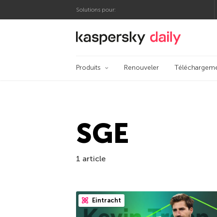
Solutions pour:
Blog officiel de Kas
Produits
Renouveler
Téléchargem
SGE
1 article
Eintracht