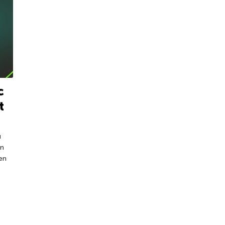
c
t
u
en
ien