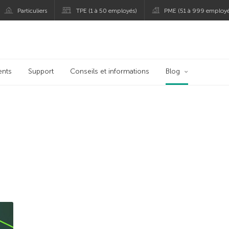
Particuliers
TPE (1 à 50 employés)
PME (51 à 999 employé
persky
ents
Support
Conseils et informations
Blog