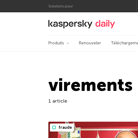
Solutions pour:
Blog officiel de Kas
Produits
Renouveler
Téléchargem
virements
1 article
fraude