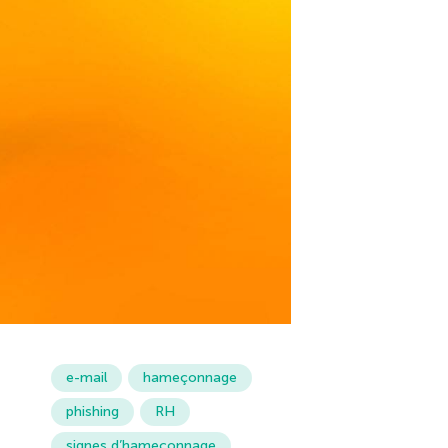
e-mail
hameçonnage
phishing
RH
signes d’hameçonnage