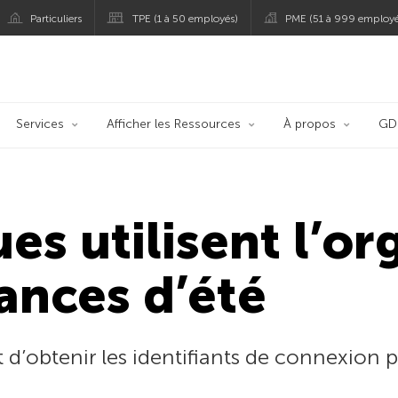
Particuliers
TPE (1 à 50 employés)
PME (51 à 999 employé
persky
Services
Afficher les Ressources
À propos
GD
es utilisent l’or
ances d’été
t d’obtenir les identifiants de connexion