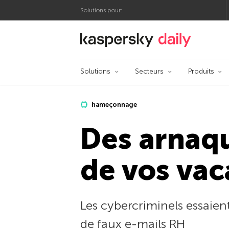
Solutions pour:
Blog officiel de Kas
Solutions
Secteurs
Produits
hameçonnage
Des arnaqu
de vos vac
Les cybercriminels essaien
de faux e-mails RH