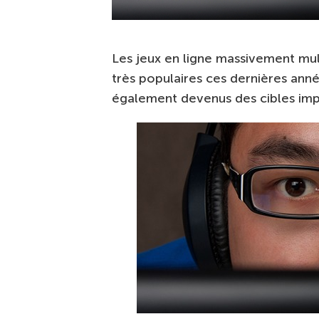
Les jeux en ligne massivement mu
très populaires ces dernières anné
également devenus des cibles impo