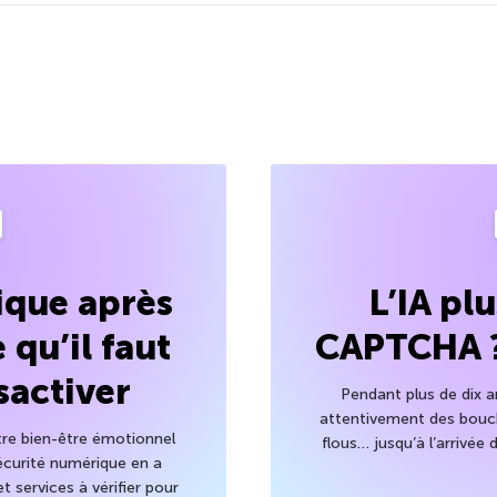
que après
L’IA pl
 qu’il faut
CAPTCHA ? 
ésactiver
Pendant plus de dix a
attentivement des bouch
otre bien-être émotionnel
flous… jusqu’à l’arrivée 
sécurité numérique en a
 services à vérifier pour