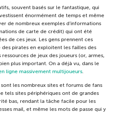
tifs, souvent basés sur le fantastique, qui
y investissent énormément de temps et même
erver de nombreux exemples d’informations
ations de carte de crédit) qui ont été
ées de ces jeux. Les gens prennent ces
des pirates en exploitent les failles des
 ressources de jeux des joueurs (or, armes,
 bien plus important. On a déjà vu, dans le
 en ligne massivement multijoueurs
.
s sont les nombreux sites et forums de fans
De tels sites périphériques ont de grandes
ité bas, rendant la tâche facile pour les
resses mail, et même les mots de passe qui y