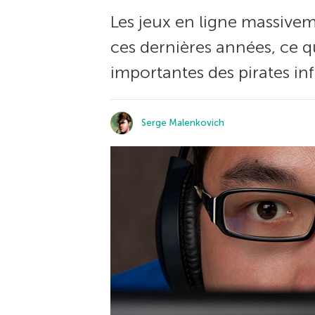
Les jeux en ligne massive
ces dernières années, ce q
importantes des pirates in
Serge Malenkovich