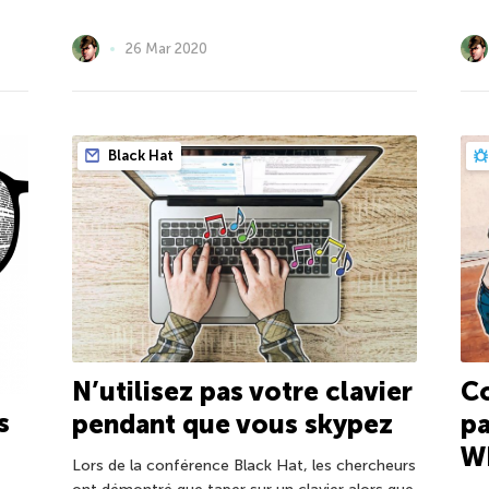
26 Mar 2020
Black Hat
C
N’utilisez pas votre clavier
s
pa
pendant que vous skypez
W
Lors de la conférence Black Hat, les chercheurs