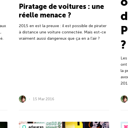
o
t
Piratage de voitures : une
d
réelle menace ?
aux
2015 en est la preuve : il est possible de pirater
P
,
à distance une voiture connectée. Mais est-ce
é.
vraiment aussi dangereux que ça en a l’air ?
?
Les
ont
la 
avo
201
15 Mar 2016
adwares