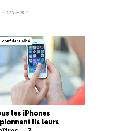
12 Nov 2014
confidentialité
us les iPhones
pionnent ils leurs
îtres … ?