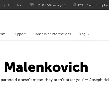
Particuliers
TPE (1 à 50 employés)
PME (51 à 999 employé
persky
ents
Support
Conseils et informations
Blog
 Malenkovich
 paranoid doesn't mean they aren't after you” ― Joseph Hel