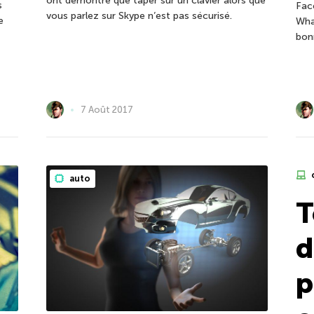
ont démontré que taper sur un clavier alors que
s
Fac
vous parlez sur Skype n’est pas sécurisé.
e
Wha
bon
7 Août 2017
auto
T
d
p