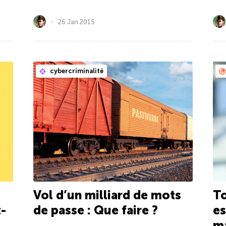
26 Jan 2015
cybercriminalité
Vol d’un milliard de mots
To
-
de passe : Que faire ?
es
ma