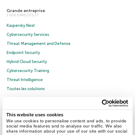
Grande entreprise
1 000 EMPLOYS ET
Kaspersky Next
Cybersecurity Services
Threat Management and Defense
Endpoint Security
Hybrid Cloud Security
Cybersecurity Training
Threat Intelligence
Toutes les solutions
© 2026 AO Kaspersky Lab. Tous droits réservés.
Politique de confidentialité
Politique anticorruption
Contrat de licence grand public
This website uses cookies
Contrat de licence entreprises
Cookies
We use cookies to personalise content and ads, to provide
social media features and to analyse our traffic. We also
share information about your use of our site with our social
Nous contacter
À propos
Partenaires
Blog
Communiqués de presse