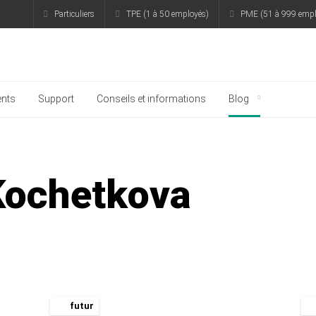
Particuliers
TPE (1 à 50 employés)
PME (51 à 999 empl
rsky
nts
Support
Conseils et informations
Blog
Kochetkova
futur