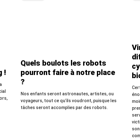
Vi
di
Quels boulots les robots
cy
 !
pourront faire à notre place
bi
?
a
Cer
ial
Nos enfants seront astronautes, artistes, ou
éno
ors,
voyageurs, tout ce qu’ils voudront, puisque les
moin
tâches seront accomplies par des robots.
pre
ser
vic
son
com