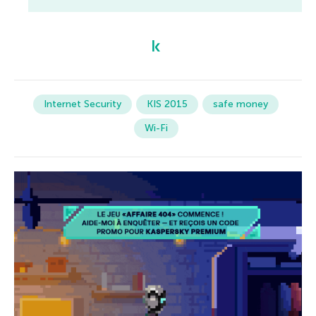
Internet Security
KIS 2015
safe money
Wi-Fi