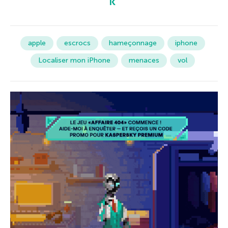
apple
escrocs
hameçonnage
iphone
Localiser mon iPhone
menaces
vol