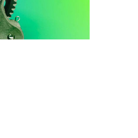
comptes
IA
siem