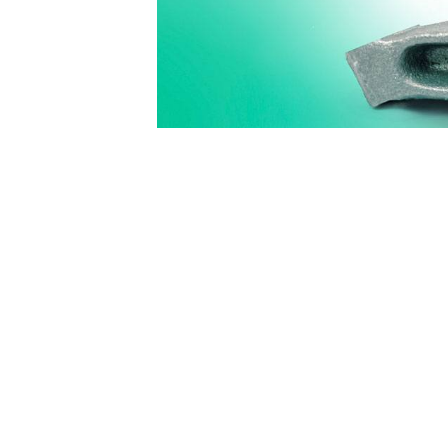
Un nombre important d’incidents m
piratage d’un compte. Étant donné 
devenus une véritable industrie cr