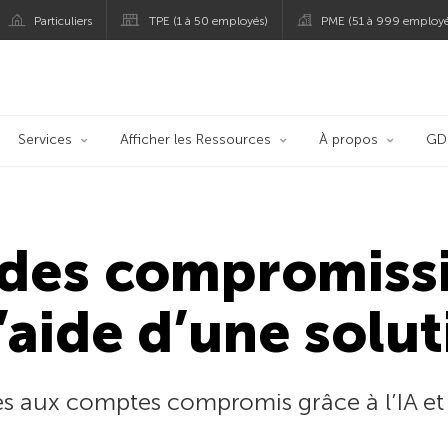
Particuliers
TPE (1 à 50 employés)
PME (51 à 999 employé
persky
Services
Afficher les Ressources
À propos
GD
 des compromiss
’aide d’une solu
es aux comptes compromis grâce à l’IA et 