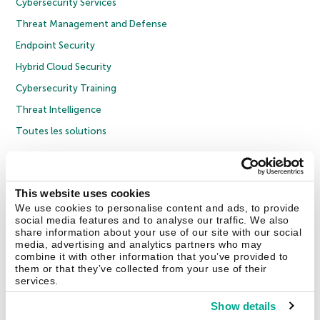
Cybersecurity Services
Threat Management and Defense
Endpoint Security
Hybrid Cloud Security
Cybersecurity Training
Threat Intelligence
Toutes les solutions
© 2026 AO Kaspersky Lab. Tous droits réservés.
Politique de confidentialité
Politique anticorruption
Contrat de licence grand public
This website uses cookies
Contrat de licence entreprises
Cookies
We use cookies to personalise content and ads, to provide
social media features and to analyse our traffic. We also
share information about your use of our site with our social
Nous contacter
À propos
Partenaires
Blog
Communiqués de presse
media, advertising and analytics partners who may
combine it with other information that you’ve provided to
them or that they’ve collected from your use of their
Securelist
Eugene Personal Blog
Encyclopédie de Kaspersky
services.
Show details