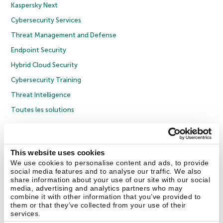
Kaspersky Next
Cybersecurity Services
Threat Management and Defense
Endpoint Security
Hybrid Cloud Security
Cybersecurity Training
Threat Intelligence
Toutes les solutions
© 2026 AO Kaspersky Lab. Tous droits réservés.
Politique de confidentialité
Politique anticorruption
Contrat de licence grand public
This website uses cookies
Contrat de licence entreprises
Cookies
We use cookies to personalise content and ads, to provide
social media features and to analyse our traffic. We also
share information about your use of our site with our social
Nous contacter
À propos
Partenaires
Blog
Communiqués de presse
media, advertising and analytics partners who may
combine it with other information that you’ve provided to
them or that they’ve collected from your use of their
Securelist
Eugene Personal Blog
Encyclopédie de Kaspersky
services.