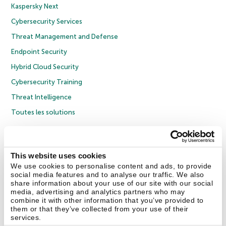
Kaspersky Next
Cybersecurity Services
Threat Management and Defense
Endpoint Security
Hybrid Cloud Security
Cybersecurity Training
Threat Intelligence
Toutes les solutions
© 2026 AO Kaspersky Lab. Tous droits réservés.
Politique de confidentialité
Politique anticorruption
Contrat de licence grand public
This website uses cookies
Contrat de licence entreprises
Cookies
We use cookies to personalise content and ads, to provide
social media features and to analyse our traffic. We also
share information about your use of our site with our social
Nous contacter
À propos
Partenaires
Blog
Communiqués de presse
media, advertising and analytics partners who may
combine it with other information that you’ve provided to
them or that they’ve collected from your use of their
Securelist
Eugene Personal Blog
Encyclopédie de Kaspersky
services.