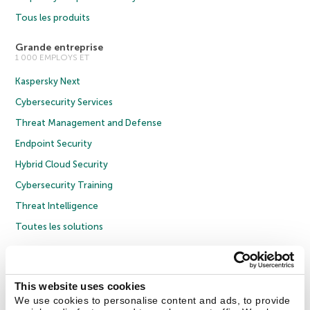
Tous les produits
Grande entreprise
1 000 EMPLOYS ET
Kaspersky Next
Cybersecurity Services
Threat Management and Defense
Endpoint Security
Hybrid Cloud Security
Cybersecurity Training
Threat Intelligence
Toutes les solutions
© 2026 AO Kaspersky Lab. Tous droits réservés.
Politique de confidentialité
Politique anticorruption
Contrat de licence grand public
This website uses cookies
Contrat de licence entreprises
Cookies
We use cookies to personalise content and ads, to provide