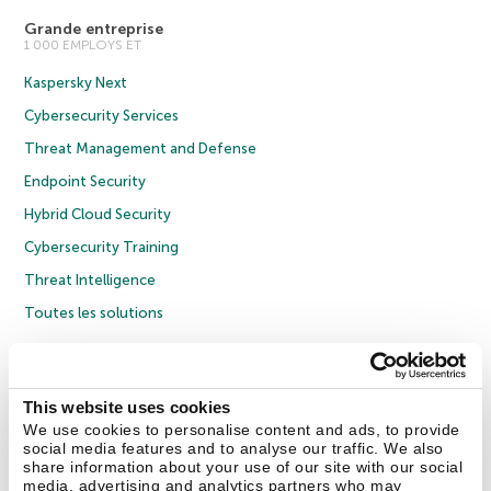
Grande entreprise
1 000 EMPLOYS ET
Kaspersky Next
Cybersecurity Services
Threat Management and Defense
Endpoint Security
Hybrid Cloud Security
Cybersecurity Training
Threat Intelligence
Toutes les solutions
© 2026 AO Kaspersky Lab. Tous droits réservés.
Politique de confidentialité
Politique anticorruption
Contrat de licence grand public
This website uses cookies
Contrat de licence entreprises
Cookies
We use cookies to personalise content and ads, to provide
social media features and to analyse our traffic. We also
share information about your use of our site with our social
Nous contacter
À propos
Partenaires
Blog
Communiqués de presse
media, advertising and analytics partners who may