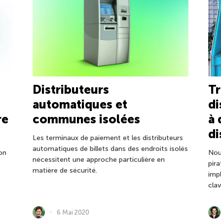
Tr
Distributeurs
di
automatiques et
à 
re
communes isolées
di
Les terminaux de paiement et les distributeurs
automatiques de billets dans des endroits isolés
Nou
on
nécessitent une approche particulière en
pir
matière de sécurité.
imp
cla
6 Mai 2020