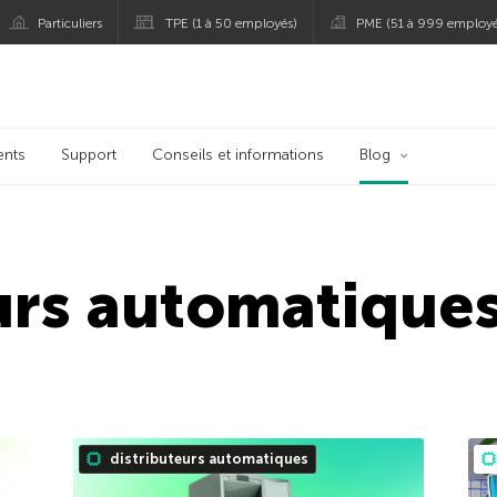
Particuliers
TPE (1 à 50 employés)
PME (51 à 999 employé
persky
ents
Support
Conseils et informations
Blog
urs automatique
distributeurs automatiques