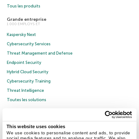
Tous les produits
Grande entreprise
1 000 EMPLOYS ET
Kaspersky Next
Cybersecurity Services
Threat Management and Defense
Endpoint Security
Hybrid Cloud Security
Cybersecurity Training
Threat Intelligence
Toutes les solutions
© 2026 AO Kaspersky Lab. Tous droits réservés.
Politique de confidentialité
Politique anticorruption
Contrat de licence grand public
This website uses cookies
Contrat de licence entreprises
Cookies
We use cookies to personalise content and ads, to provide
social media features and to analyse our traffic. We also