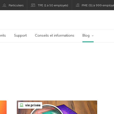
Particuliers
TPE (1 à 50 employés)
PME (51 à 999 employé
persky
ents
Support
Conseils et informations
Blog
vie privée