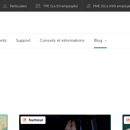
Particuliers
TPE (1 à 50 employés)
PME (51 à 999 employé
persky
ents
Support
Conseils et informations
Blog
humour