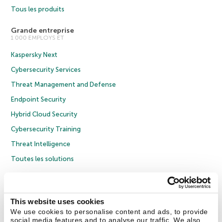
Tous les produits
Grande entreprise
1 000 EMPLOYS ET
Kaspersky Next
Cybersecurity Services
Threat Management and Defense
Endpoint Security
Hybrid Cloud Security
Cybersecurity Training
Threat Intelligence
Toutes les solutions
© 2026 AO Kaspersky Lab. Tous droits réservés.
Politique de confidentialité
Politique anticorruption
Contrat de licence grand public
This website uses cookies
Contrat de licence entreprises
Cookies
We use cookies to personalise content and ads, to provide
social media features and to analyse our traffic. We also