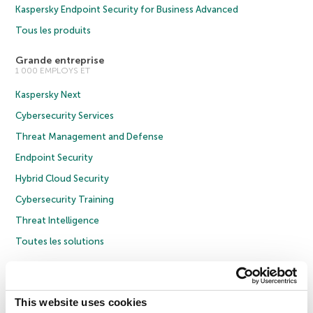
Kaspersky Endpoint Security for Business Advanced
Tous les produits
Grande entreprise
1 000 EMPLOYS ET
Kaspersky Next
Cybersecurity Services
Threat Management and Defense
Endpoint Security
Hybrid Cloud Security
Cybersecurity Training
Threat Intelligence
Toutes les solutions
© 2026 AO Kaspersky Lab. Tous droits réservés.
Politique de confidentialité
Politique anticorruption
Contrat de licence grand public
This website uses cookies
Contrat de licence entreprises
Cookies