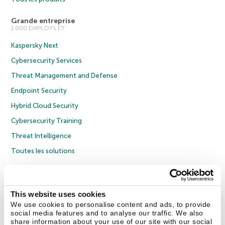
Grande entreprise
1 000 EMPLOYS ET
Kaspersky Next
Cybersecurity Services
Threat Management and Defense
Endpoint Security
Hybrid Cloud Security
Cybersecurity Training
Threat Intelligence
Toutes les solutions
© 2026 AO Kaspersky Lab. Tous droits réservés.
Politique de confidentialité
Politique anticorruption
Contrat de licence grand public
This website uses cookies
Contrat de licence entreprises
Cookies
We use cookies to personalise content and ads, to provide
social media features and to analyse our traffic. We also
share information about your use of our site with our social
Nous contacter
À propos
Partenaires
Blog
Communiqués de presse