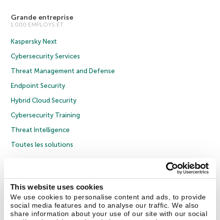
Grande entreprise
1 000 EMPLOYS ET
Kaspersky Next
Cybersecurity Services
Threat Management and Defense
Endpoint Security
Hybrid Cloud Security
Cybersecurity Training
Threat Intelligence
Toutes les solutions
© 2026 AO Kaspersky Lab. Tous droits réservés.
Politique de confidentialité
Politique anticorruption
Contrat de licence grand public
This website uses cookies
Contrat de licence entreprises
Cookies
We use cookies to personalise content and ads, to provide
social media features and to analyse our traffic. We also
share information about your use of our site with our social
Nous contacter
À propos
Partenaires
Blog
Communiqués de presse